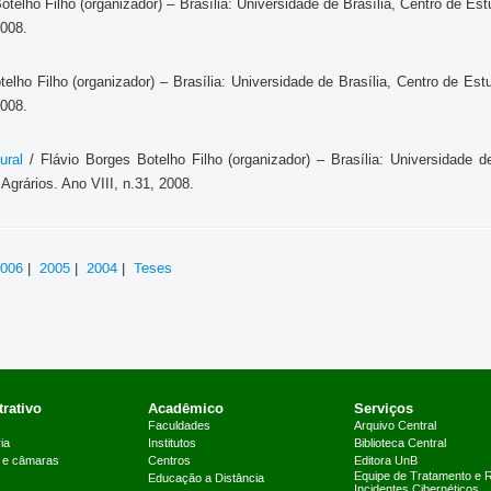
otelho Filho (organizador) – Brasília: Universidade de Brasília, Centro de Es
2008.
elho Filho (organizador) – Brasília: Universidade de Brasília, Centro de Es
2008.
ural
/ Flávio Borges Botelho Filho (organizador) – Brasília: Universidade 
Agrários. Ano VIII, n.31, 2008.
006
|
2005
|
2004
|
Teses
rativo
Acadêmico
Serviços
Faculdades
Arquivo Central
ia
Institutos
Biblioteca Central
 e câmaras
Centros
Editora UnB
Equipe de Tratamento e 
Educação a Distância
Incidentes Cibernéticos