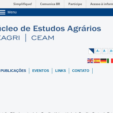
Simplifique!
Comunica BR
Participe
Acesso à infor
Menu
Sobre a UnB
Unidades acadêmicas
Estude na UnB
Graduação
Pós-Graduação
Administração
Servidor
A-
A
A
PUBLICAÇÕES
EVENTOS
LINKS
CONTATO