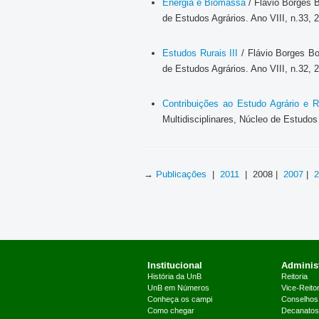
Energia e Biomassa
/ Flávio Borges B
de Estudos Agrários. Ano VIII, n.33, 
Estudos Rurais III
/ Flávio Borges Bot
de Estudos Agrários. Ano VIII, n.32, 
Contribuições ao Estudo Agrário e R
Multidisciplinares, Núcleo de Estudos 
→
Publicações
|
2011
| 2008 |
2007
|
2
Institucional
Administ
História da UnB
Reitoria
UnB em Números
Vice-Reitor
Conheça os campi
Conselhos
Como chegar
Decanatos