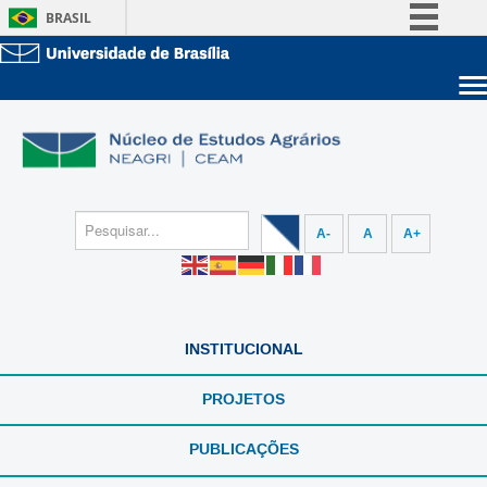
BRASIL
Simplifique!
Comunica BR
Sobre a UnB
Participe
Unidades acadêmicas
Acesso à informação
Estude na UnB
Graduação
Legislação
Pós-Graduação
Administração
Canais
A-
A
A+
Servidor
INSTITUCIONAL
PROJETOS
PUBLICAÇÕES