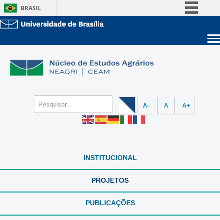
BRASIL
Simplifique!
Comunica BR
Sobre a UnB
Participe
Unidades acadêmicas
Acesso à informação
Estude na UnB
Graduação
Legislação
Pós-Graduação
Administração
Canais
A-
A
A+
Servidor
INSTITUCIONAL
PROJETOS
PUBLICAÇÕES