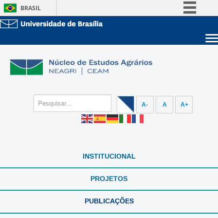
BRASIL
Simplifique!
Comunica BR
Sobre a UnB
Participe
Unidades acadêmicas
Acesso à informação
Estude na UnB
Graduação
Legislação
Pós-Graduação
Administração
Canais
A-
A
A+
Servidor
INSTITUCIONAL
PROJETOS
PUBLICAÇÕES