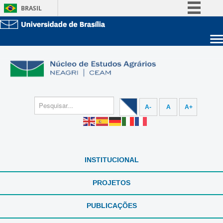
BRASIL
Simplifique!
Comunica BR
Sobre a UnB
Participe
Unidades acadêmicas
Acesso à informação
Estude na UnB
Graduação
Legislação
Pós-Graduação
Administração
Canais
A-
A
A+
Servidor
INSTITUCIONAL
PROJETOS
PUBLICAÇÕES